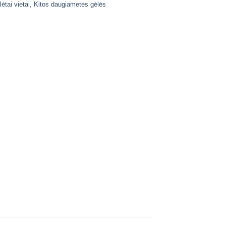
tai vietai
,
Kitos daugiametės gėlės