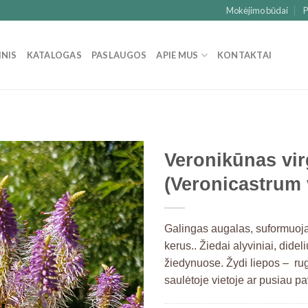
Mokėjimo būdai
P
INIS
KATALOGAS
PASLAUGOS
APIE MUS
KONTAKTAI
Veronikūnas vir
(Veronicastrum 
Galingas augalas, suformuoja 1
kerus.. Žiedai alyviniai, dide
žiedynuose. Žydi liepos – ru
saulėtoje vietoje ar pusiau pa