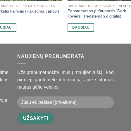
AMETĖS GĖLĖS SAULĖTAI VIETAI
DAUGIAMETĖS GĖLĖS SAULĖTAI VIET
Penstemonas pirštuotasis ‘Dark
urkštis kalninis (Paxistima canbyi)
Towers’ (Penstemon digitalis)
UGIAU
DAUGIAU
NAUJIENŲ PRENUMERATA
lime
Užsiprenumeruokite mūsų naujienlaiškį, kad
kius
pirmieji gautumėte informaciją apie siūlomas
naujas gėlių veisles.
oje,