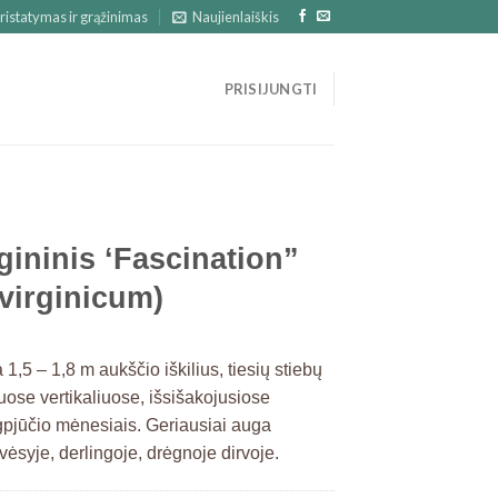
ristatymas ir grąžinimas
Naujienlaiškis
PRISIJUNGTI
gininis ‘Fascination”
virginicum)
,5 – 1,8 m aukščio iškilius, tiesių stiebų
liuose vertikaliuose, išsišakojusiose
gpjūčio mėnesiais. Geriausiai auga
vėsyje, derlingoje, drėgnoje dirvoje.