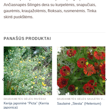
Ančiasnapės šilingės dera su kurpelėmis, snapučiais,
gaurėmis, kraujažolėmis, flioksais, rusmenėmis. Tinka
skinti puokštėms.
PANAŠŪS PRODUKTAI
DAUGIAMETĖS GĖLĖS PAVĖSIUI
DAUGIAMETĖS GĖLĖS SAULĖTAI VIETAI
Kerija japoninė “Picta” (Kerria
Saulainė „Siesta“ (Helenium)
japonica)