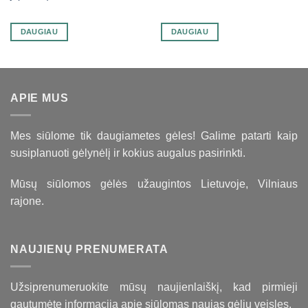
DAUGIAU
DAUGIAU
APIE MUS
Mes siūlome tik daugiametes gėles! Galime patarti kaip
susiplanuoti gėlynėlį ir kokius augalus pasirinkti.
Mūsų siūlomos gėlės užaugintos Lietuvoje, Vilniaus
rajone.
NAUJIENŲ PRENUMERATA
Užsiprenumeruokite mūsų naujienlaiškį, kad pirmieji
gautumėte informaciją apie siūlomas naujas gėlių veisles.