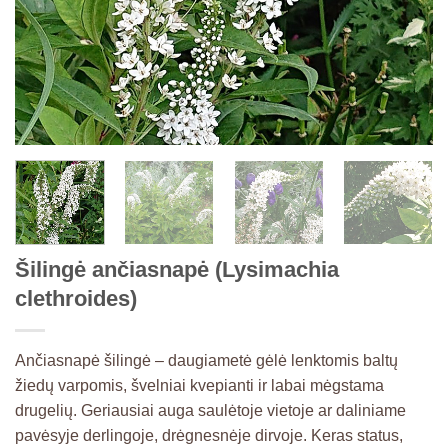
Šilingė ančiasnapė (Lysimachia
clethroides)
Ančiasnapė šilingė – daugiametė gėlė lenktomis baltų
žiedų varpomis, švelniai kvepianti ir labai mėgstama
drugelių. Geriausiai auga saulėtoje vietoje ar daliniame
pavėsyje derlingoje, drėgnesnėje dirvoje. Keras status,