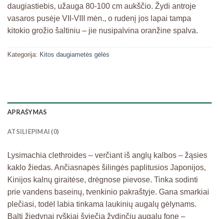
daugiastiebis, užauga 80-100 cm aukščio. Žydi antroje
vasaros pusėje VII-VIII mėn., o rudenį jos lapai tampa
kitokio grožio šaltiniu – jie nusipalvina oranžine spalva.
Kategorija:
Kitos daugiametės gėlės
APRAŠYMAS
ATSILIEPIMAI (0)
Lysimachia clethroides – verčiant iš anglų kalbos – žąsies
kaklo žied
as. Ančiasnapės šilingės paplitusios Japonijos,
Kinijos kalnų giraitėse, drėgnose pievose. Tinka sodinti
prie vandens baseinų, tvenkinio pakraštyje. Gana smarkiai
plečiasi, todėl labia tinkama laukinių augalų gėlynams.
Balti žiedynai ryškiai šviečia žydinčių augalų fone –