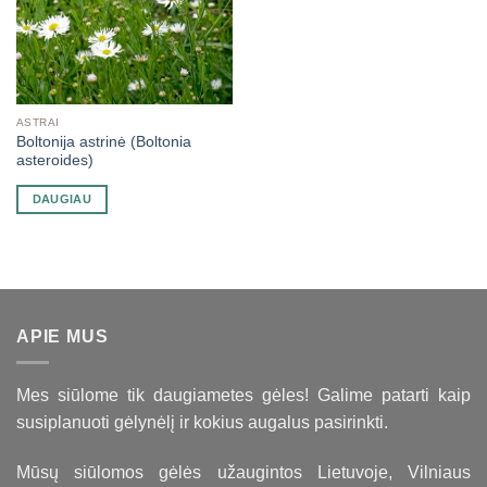
ASTRAI
Boltonija astrinė (Boltonia
asteroides)
DAUGIAU
APIE MUS
Mes siūlome tik daugiametes gėles! Galime patarti kaip
susiplanuoti gėlynėlį ir kokius augalus pasirinkti.
Mūsų siūlomos gėlės užaugintos Lietuvoje, Vilniaus