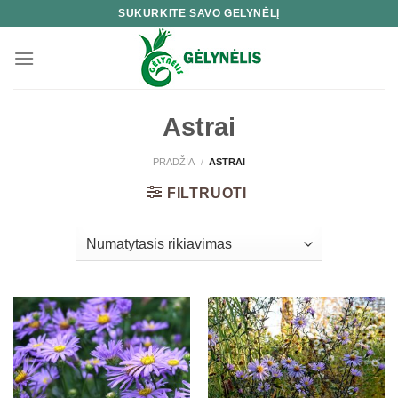
Skip
SUKURKITE SAVO GELYNĖLĮ
to
content
Astrai
PRADŽIA
/
ASTRAI
FILTRUOTI