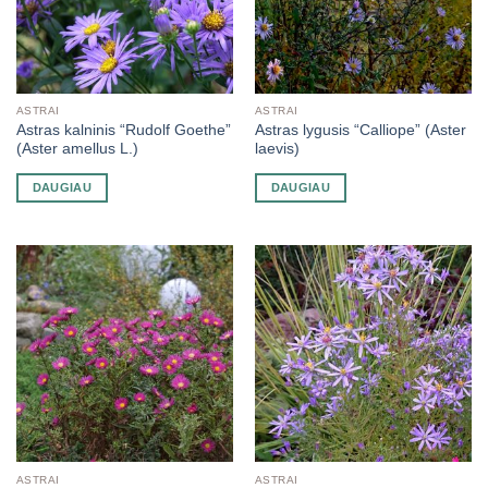
ASTRAI
ASTRAI
Astras kalninis “Rudolf Goethe”
Astras lygusis “Calliope” (Aster
(Aster amellus L.)
laevis)
DAUGIAU
DAUGIAU
ASTRAI
ASTRAI