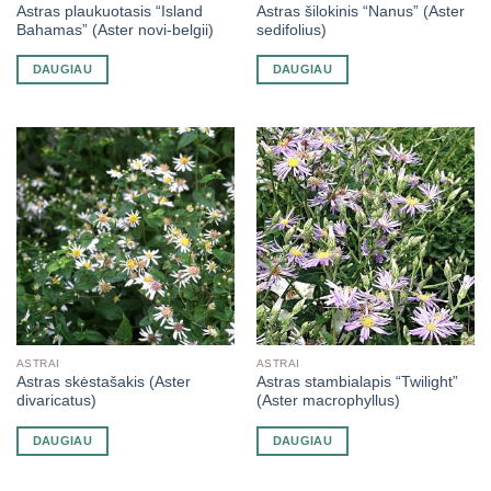
Astras plaukuotasis “Island
Astras šilokinis “Nanus” (Aster
Bahamas” (Aster novi-belgii)
sedifolius)
DAUGIAU
DAUGIAU
ASTRAI
ASTRAI
Astras skėstašakis (Aster
Astras stambialapis “Twilight”
divaricatus)
(Aster macrophyllus)
DAUGIAU
DAUGIAU