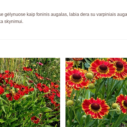
uose gėlynuose kaip foninis augalas, labia dera su varpiniais auga
ka skynimui.