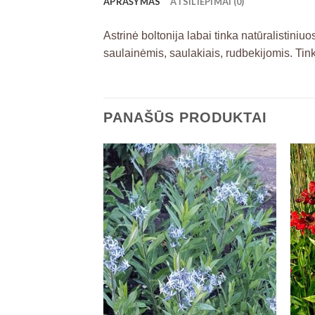
APRAŠYMAS
ATSILIEPIMAI (0)
Astrinė boltonija labai tinka natūralistini
saulainėmis, saulakiais, rudbekijomis. Tin
PANAŠŪS PRODUKTAI