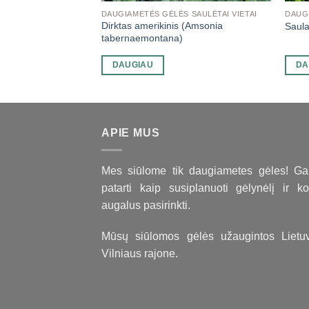
 SAULĖTAI VIETAI
DAUGIAMETĖS GĖLĖS SAULĖTAI VIETAI
DAUGI
s “Bleeding hearts”
Dirktas amerikinis (Amsonia
Saula
oides)
tabernaemontana)
DAUGIAU
DA
APIE MUS
Mes siūlome tik daugiametes gėles! Ga
patarti kaip susiplanuoti gėlynėlį ir ko
augalus pasirinkti.
Mūsų siūlomos gėlės užaugintos Lietuv
Vilniaus rajone.