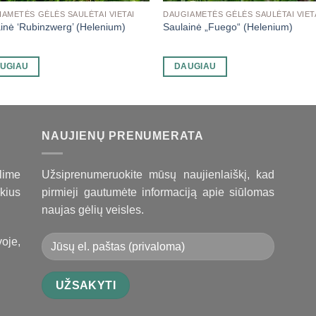
AMETĖS GĖLĖS SAULĖTAI VIETAI
DAUGIAMETĖS GĖLĖS SAULĖTAI VIET
inė ‘Rubinzwerg’ (Helenium)
Saulainė „Fuego“ (Helenium)
UGIAU
DAUGIAU
NAUJIENŲ PRENUMERATA
lime
Užsiprenumeruokite mūsų naujienlaiškį, kad
kius
pirmieji gautumėte informaciją apie siūlomas
naujas gėlių veisles.
oje,