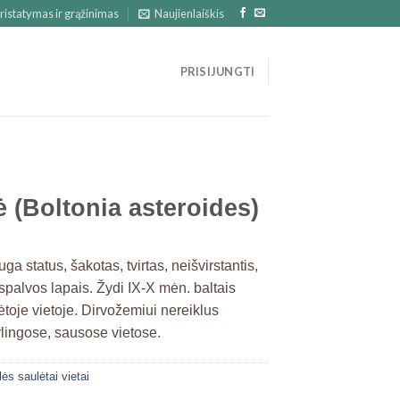
ristatymas ir grąžinimas
Naujienlaiškis
PRISIJUNGTI
ė (Boltonia asteroides)
a status, šakotas, tvirtas, neišvirstantis,
 spalvos lapais. Žydi IX-X mėn. baltais
ėtoje vietoje. Dirvožemiui nereiklus
rlingose, sausose vietose.
s saulėtai vietai