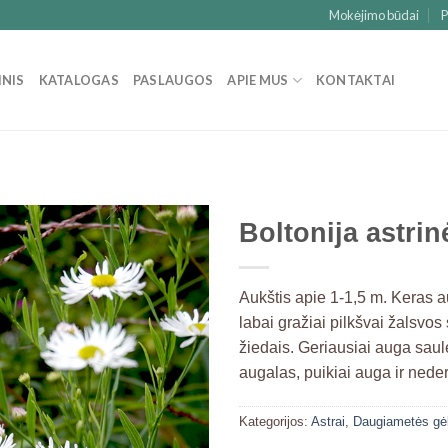
Mokėjimo būdai
P
INIS
KATALOGAS
PASLAUGOS
APIE MUS
KONTAKTAI
Boltonija astrin
Aukštis apie 1-1,5 m. Keras aug
labai gražiai pilkšvai žalsvos
žiedais. Geriausiai auga saul
augalas, puikiai auga ir nede
Kategorijos:
Astrai
,
Daugiametės gėlė