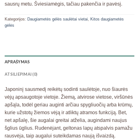
sausrų metu. Šviesiamėgis, tačiau pakenčia ir pavėsį.
Kategorijos:
Daugiametės gėlės saulėtai vietai
,
Kitos daugiametės
gėlės
APRAŠYMAS
ATSILIEPIMAI (0)
Japoninį sausmedį reikėtų sodinti saulėtoje, nuo šiaurės
vėjų apsaugotoje vietoje. Žiemą, atvirose vietose, viršūnės
apšąla, todėl geriau auginti arčia
u spygliuočių arba krūmų,
kurie užstotų žiemos vėją ir atliktų atramos funkciją. Bet,
net apšalę, šie augalai greitai atželia, augindami naujus
šglius ūglius. Rudenėjant, geltonas lapų atspalvis pamažu
rausvėja, taip augalui suteikdamas naują išvaizdą.