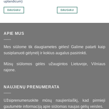
uplandicum)
DAUGIAU
DAUGIAU
APIE MUS
Mes siūlome tik daugiametes gėles! Galime patarti kaip
susiplanuoti gėlynėlį ir kokius augalus pasirinkti.
Mūsų siūlomos gėlės užaugintos Lietuvoje, Vilniaus
rajone.
NAUJIENŲ PRENUMERATA
Užsiprenumeruokite mūsų naujienlaiškį, kad pirmieji
gautumėte informaciją apie siūlomas naujas gėlių veisles.