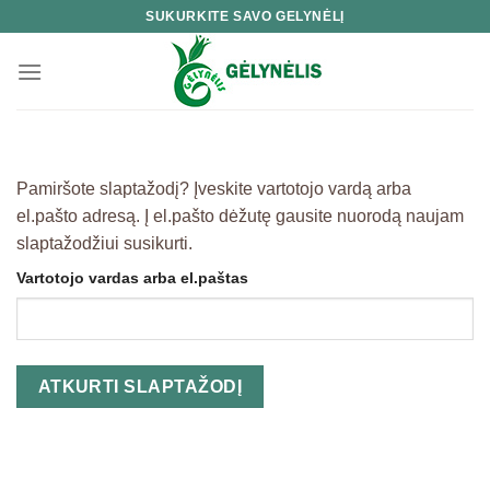
Skip
SUKURKITE SAVO GELYNĖLĮ
to
content
Pamiršote slaptažodį? Įveskite vartotojo vardą arba
el.pašto adresą. Į el.pašto dėžutę gausite nuorodą naujam
slaptažodžiui susikurti.
Vartotojo vardas arba el.paštas
ATKURTI SLAPTAŽODĮ