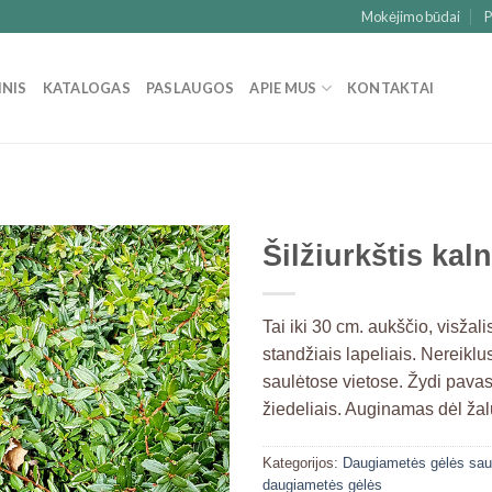
Mokėjimo būdai
P
INIS
KATALOGAS
PASLAUGOS
APIE MUS
KONTAKTAI
Šilžiurkštis kal
Tai iki 30 cm. aukščio, visžali
standžiais lapeliais. Nereikl
saulėtose vietose. Žydi pavas
žiedeliais. Auginamas dėl ža
Kategorijos:
Daugiametės gėlės saulė
daugiametės gėlės