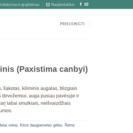
ristatymas ir grąžinimas
Naujienlaiškis
PRISIJUNGTI
ninis (Paxistima canbyi)
s, šakotas, kiliminis augalas, blizgiais
us dirvožemiui, auga pusiau pavėsyje ir
arį labai smulkiais, neišvaizdžiais
lumos.
tai vietai
,
Kitos daugiametės gėlės
,
Retos