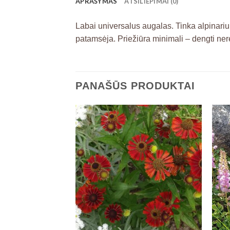
APRAŠYMAS
ATSILIEPIMAI (0)
Labai universalus augalas. Tinka alpinari
patamsėja. Priežiūra minimali – dengti ner
PANAŠŪS PRODUKTAI