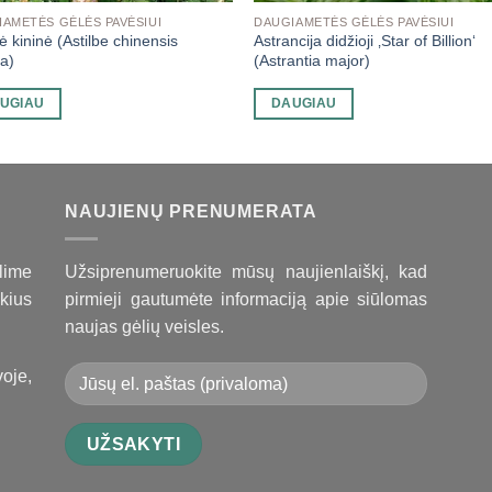
IAMETĖS GĖLĖS PAVĖSIUI
DAUGIAMETĖS GĖLĖS PAVĖSIUI
bė kininė (Astilbe chinensis
Astrancija didžioji ‚Star of Billion‘
a)
(Astrantia major)
UGIAU
DAUGIAU
NAUJIENŲ PRENUMERATA
lime
Užsiprenumeruokite mūsų naujienlaiškį, kad
kius
pirmieji gautumėte informaciją apie siūlomas
naujas gėlių veisles.
oje,