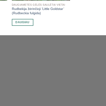
DAUGIAMETĖS GĖLĖS SAULĖTAI VIETAI
Rudbekija žėrinčioji ‘Little Goldstar’
(Rudbeckia fulgida)
DAUGIAU