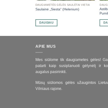
 SAULĖTAI VIETAI
DAUGIAMETĖS GĖLĖS SAULĖTAI VIETAI
DAUG
 (Hypericum
Astil
Saulainė „Siesta“ (Helenium)
Pumil
DAUGIAU
DA
APIE MUS
Mes siūlome tik daugiametes gėles! Ga
patarti kaip susiplanuoti gėlynėlį ir ko
augalus pasirinkti.
Mūsų siūlomos gėlės užaugintos Lietuv
Vilniaus rajone.