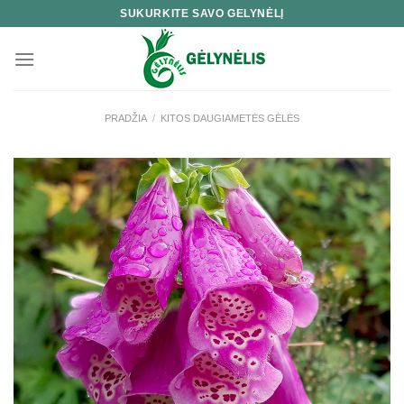
Skip
SUKURKITE SAVO GELYNĖLĮ
to
content
PRADŽIA
/
KITOS DAUGIAMETĖS GĖLĖS