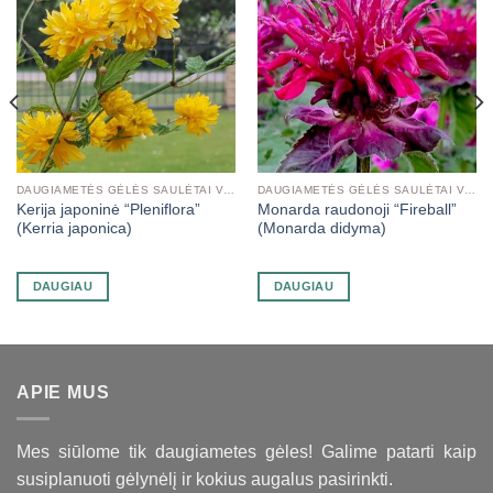
DAUGIAMETĖS GĖLĖS SAULĖTAI VIETAI
DAUGIAMETĖS GĖLĖS SAULĖTAI VIETAI
Kerija japoninė “Pleniflora”
Monarda raudonoji “Fireball”
(Kerria japonica)
(Monarda didyma)
DAUGIAU
DAUGIAU
APIE MUS
Mes siūlome tik daugiametes gėles! Galime patarti kaip
susiplanuoti gėlynėlį ir kokius augalus pasirinkti.