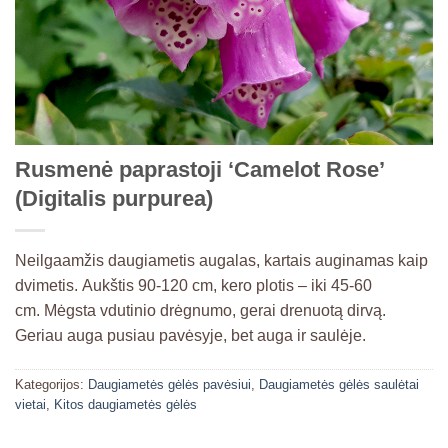
Rusmenė paprastoji ‘Camelot Rose’
(Digitalis purpurea)
Neilgaamžis daugiametis augalas, kartais auginamas kaip
dvimetis. Aukštis 90-120 cm, kero plotis – iki 45-60
cm. Mėgsta vdutinio drėgnumo, gerai drenuotą dirvą.
Geriau auga pusiau pavėsyje, bet auga ir saulėje.
Kategorijos:
Daugiametės gėlės pavėsiui
,
Daugiametės gėlės saulėtai
vietai
,
Kitos daugiametės gėlės