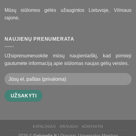
Mūsų siūlomos gėlės užaugintos Lietuvoje, Vilniaus
rajone.
NAUJIENŲ PRENUMERATA
Užsiprenumeruokite mūsų naujienlaiškį, kad pirmieji
gautumėte informaciją apie siūlomas naujas gėlių veisles.
KATALOGAS
DRAUGAI
KONTAKTAI
2026 ©
Gelynelis.lt
| Draugai:
Universalus Meistras