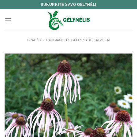
Skip
SUKURKITE SAVO GELYNĖLĮ
to
content
PRADŽIA
/
DAUGIAMETĖS GĖLĖS SAULĖTAI VIETAI