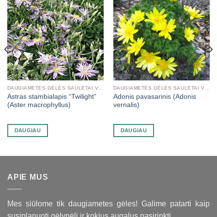
DAUGIAMETĖS GĖLĖS SAULĖTAI VIETAI
DAUGIAMETĖS GĖLĖS SAULĖTAI VIETAI
Astras stambialapis “Twilight”
Adonis pavasarinis (Adonis
(Aster macrophyllus)
vernalis)
DAUGIAU
DAUGIAU
APIE MUS
Mes siūlome tik daugiametes gėles! Galime patarti kaip
susiplanuoti gėlynėlį ir kokius augalus pasirinkti.