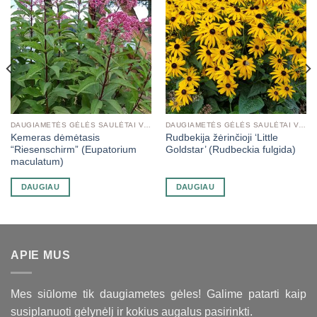
DAUGIAMETĖS GĖLĖS SAULĖTAI VIETAI
DAUGIAMETĖS GĖLĖS SAULĖTAI VIETAI
Kemeras dėmėtasis
Rudbekija žėrinčioji ‘Little
“Riesenschirm” (Eupatorium
Goldstar’ (Rudbeckia fulgida)
maculatum)
DAUGIAU
DAUGIAU
APIE MUS
Mes siūlome tik daugiametes gėles! Galime patarti kaip
susiplanuoti gėlynėlį ir kokius augalus pasirinkti.