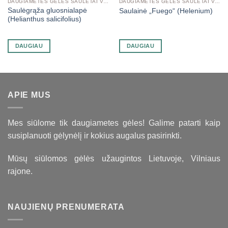
DAUGIAMETĖS GĖLĖS SAULĖTAI VIETAI
DAUGIAMETĖS GĖLĖS SAULĖTAI VIETAI
Saulėgrąža gluosnialapė
Saulainė „Fuego“ (Helenium)
(Helianthus salicifolius)
DAUGIAU
DAUGIAU
APIE MUS
Mes siūlome tik daugiametes gėles! Galime patarti kaip
susiplanuoti gėlynėlį ir kokius augalus pasirinkti.
Mūsų siūlomos gėlės užaugintos Lietuvoje, Vilniaus
rajone.
NAUJIENŲ PRENUMERATA